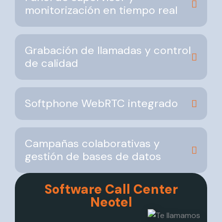
monitorización en tiempo real
Grabación de llamadas y control
de calidad
Softphone WebRTC integrado
Campañas colaborativas y
gestión de bases de datos
Software Call Center
Neotel