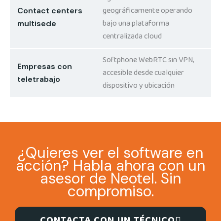
geográficamente operando
Contact centers
bajo una plataforma
multisede
centralizada cloud
Softphone WebRTC sin VPN,
Empresas con
accesible desde cualquier
teletrabajo
dispositivo y ubicación
¿Quieres ver el software en
acción? Habla ahora con un
asesor de Neotel. Sin
compromiso.
CONTACTA CON UN TÉCNICO