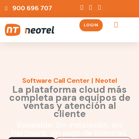
Ir
contenido
900 696 707
al
contenido
LOGIN
Servicios Telefónicos
Software Call Center | Neotel
La plataforma cloud más
completa para equipos de
ventas y atención al
cliente
Escalable. Sin instalación, sin
hardware, sin pago de licencias.