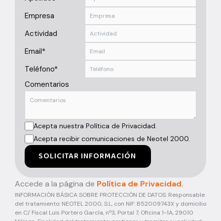
Empresa
Actividad
Email*
Teléfono*
Comentarios
Acepta nuestra Política de Privacidad.
Acepta recibir comunicaciones de Neotel 2000.
SOLICITAR INFORMACIÓN
Accede a la página de
Política de Privacidad.
INFORMACIÓN BÁSICA SOBRE PROTECCIÓN DE DATOS: Responsable
del tratamiento: NEOTEL 2000, S.L, con NIF: B52009743X y domicilio
en C/ Fiscal Luis Portero García, nº3, Portal 7, Oficina 1-1A, 29010