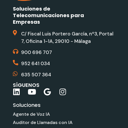
Soluciones de
Telecomunicaciones para
Empresas
C/ Fiscal Luis Portero García, nº3, Portal
7, Oficina 1-1A, 29010 - Málaga
900 696 707
952 641 034
635 507 364
SÍGUENOS
L
Y
G
I
i
o
o
n
Soluciones
n
u
o
s
k
t
g
t
Agente de Voz IA
e
u
l
a
Auditor de Llamadas con IA