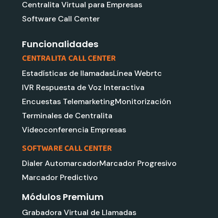
d
b
e
g
Centralita Virtual para Empresas
i
e
r
Software Call Center
n
a
m
Funcionalidades
CENTRALITA CALL CENTER
Estadísticas de llamadas
Línea Webrtc
IVR Respuesta de Voz Interactiva
Encuestas Telemarketing
Monitorización
Terminales de Centralita
Videoconferencia Empresas
SOFTWARE CALL CENTER
Dialer Automarcador
Marcador Progresivo
Marcador Predictivo
Módulos Premium
Grabadora Virtual de Llamadas