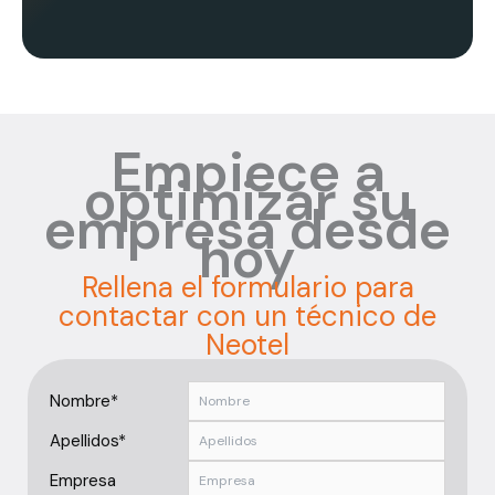
Empiece a
optimizar su
empresa desde
hoy
Rellena el formulario para
contactar con un técnico de
Neotel
Nombre*
Apellidos*
Empresa