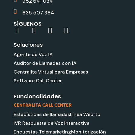
952 641 034
635 507 364
SÍGUENOS
L
Y
G
I
i
o
o
n
Soluciones
n
u
o
s
k
t
g
t
Agente de Voz IA
e
u
l
a
Auditor de Llamadas con IA
d
b
e
g
Centralita Virtual para Empresas
i
e
r
Software Call Center
n
a
m
Funcionalidades
CENTRALITA CALL CENTER
Estadísticas de llamadas
Línea Webrtc
IVR Respuesta de Voz Interactiva
Encuestas Telemarketing
Monitorización