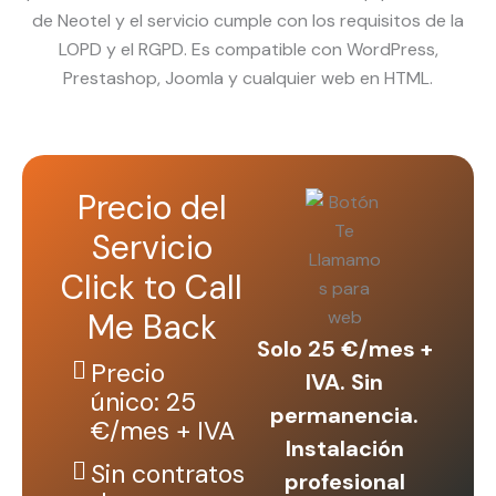
de Neotel y el servicio cumple con los requisitos de la
LOPD y el RGPD. Es compatible con WordPress,
Prestashop, Joomla y cualquier web en HTML.
Precio del
Servicio
Click to Call
Me Back
Solo 25 €/mes +
Precio
IVA. Sin
único: 25
permanencia.
€/mes + IVA
Instalación
Sin contratos
profesional