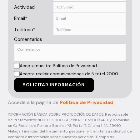
Actividad
Email*
Teléfono*
Comentarios
Acepta nuestra Política de Privacidad.
Acepta recibir comunicaciones de Neotel 2000.
SOLICITAR INFORMACIÓN
Accede a la página de
Política de Privacidad.
INFORMACIÓN BÁSICA SOBRE PROTECCIÓN DE DATOS: Responsable
del tratamiento: NEOTEL 2000, S.L, con NIF: B52009743X y domicilio
en C/ Fiscal Luis Portero García, nº3, Portal 7, Oficina 1-1A, 29010
Málaga. Finalidad del tratamiento: gestionar y tramitar su solicitud de
contacto e información sobre nuestros servicios. Tiempo de