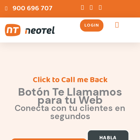
Ir
contenido
900 696 707
al
contenido
LOGIN
Servicios Telefónicos
Click to Call me Back
Botón Te Llamamos
para tu Web
Conecta con tu clientes en
segundos
HABLA