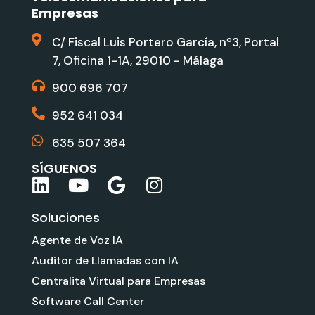
Empresas
C/ Fiscal Luis Portero García, nº3, Portal
7, Oficina 1-1A, 29010 - Málaga
900 696 707
952 641 034
635 507 364
SÍGUENOS
L
Y
G
I
i
o
o
n
Soluciones
n
u
o
s
k
t
g
t
Agente de Voz IA
e
u
l
a
Auditor de Llamadas con IA
d
b
e
g
Centralita Virtual para Empresas
i
e
r
Software Call Center
n
a