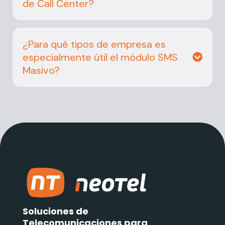
de Call Center?
¿Para qué tipos de empresa es
especialmente útil el módulo SMS
Masivo?
Soluciones de
Telecomunicaciones para