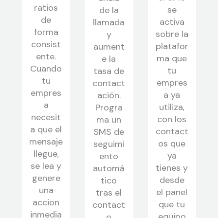
ratios
se
de la
de
activa
llamada
forma
sobre la
y
consist
platafor
aument
ente.
ma que
e la
Cuando
tu
tasa de
tu
empres
contact
empres
a ya
ación.
a
utiliza,
Progra
necesit
con los
ma un
a que el
contact
SMS de
mensaje
os que
seguimi
llegue,
ya
ento
se lea y
tienes y
automá
genere
desde
tico
una
el panel
tras el
accion
que tu
contact
inmedia
equipo
o