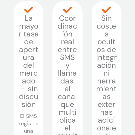
La
Coor
Sin
mayo
dinac
coste
r tasa
ión
s
de
real
ocult
apert
entre
os de
ura
SMS
integr
del
y
ación
merc
llama
ni
ado
das:
herra
— sin
el
mient
discu
canal
as
sión
que
exter
multi
nas
El SMS
plica
adici
registra
el
onale
una