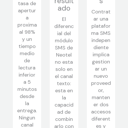
result
s
tasa de
ado
apertur
Contrat
a
ar una
El
proxima
platafor
diferenc
al 98%
ma SMS
ial del
y un
indepen
módulo
tiempo
diente
SMS de
medio
implica
Neotel
de
gestion
no esta
lectura
ar un
solo en
inferior
nuevo
el canal
a 5
proveed
texto:
minutos
or,
esta en
desde
manten
la
la
er dos
capacid
entrega.
accesos
ad de
Ningun
diferent
combin
canal
es y
arlo con