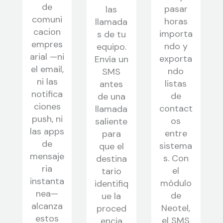
de
pasar
las
comuni
horas
llamada
cacion
importa
s de tu
empres
ndo y
equipo.
arial —ni
exporta
Envía un
el email,
ndo
SMS
ni las
listas
antes
notifica
de
de una
ciones
contact
llamada
push, ni
os
saliente
las apps
entre
para
de
sistema
que el
mensaje
s. Con
destina
ria
el
tario
instanta
módulo
identifiq
nea—
de
ue la
alcanza
Neotel,
proced
estos
el SMS
encia