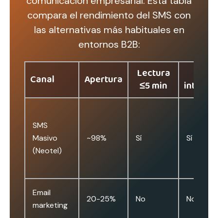
comunicación empresarial. Esta tabla
compara el rendimiento del SMS con
las alternativas más habituales en
entornos B2B:
Lectura
Sin
Canal
Apertura
≤5 min
interne
SMS
Masivo
~98%
Sí
Sí
(Neotel)
Email
20-25%
No
No
marketing