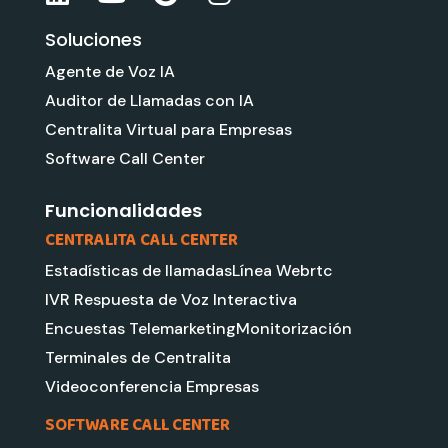
i
o
o
n
Soluciones
n
u
o
s
k
t
g
t
Agente de Voz IA
e
u
l
a
Auditor de Llamadas con IA
d
b
e
g
Centralita Virtual para Empresas
i
e
r
Software Call Center
n
a
m
Funcionalidades
CENTRALITA CALL CENTER
Estadísticas de llamadas
Línea Webrtc
IVR Respuesta de Voz Interactiva
Encuestas Telemarketing
Monitorización
Terminales de Centralita
Videoconferencia Empresas
SOFTWARE CALL CENTER