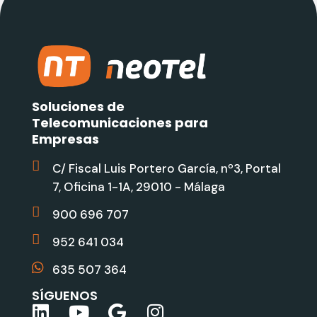
Soluciones de
Telecomunicaciones para
Empresas
C/ Fiscal Luis Portero García, nº3, Portal
7, Oficina 1-1A, 29010 - Málaga
900 696 707
952 641 034
635 507 364
SÍGUENOS
L
Y
G
I