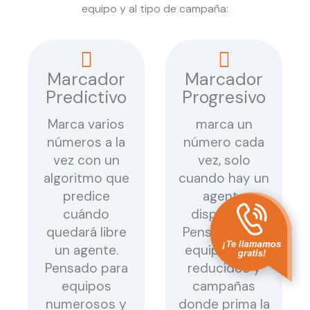
equipo y al tipo de campaña:
Marcador
Marcador
Predictivo
Progresivo
Marca varios
marca un
números a la
número cada
vez con un
vez, solo
algoritmo que
cuando hay un
predice
agente
cuándo
disponible.
quedará libre
Pensado para
un agente.
equipos más
Pensado para
reducidos y
equipos
campañas
numerosos y
donde prima la