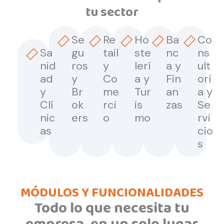
tu sector
Se
Re
Ho
Ba
Co
Sa
gu
tail
ste
nc
ns
nid
ros
y
lerí
a y
ult
ad
y
Co
a y
Fin
orí
y
Br
me
Tur
an
a y
Clí
ok
rci
is
zas
Se
nic
ers
o
mo
rvi
as
cio
s
MÓDULOS Y FUNCIONALIDADES
Todo lo que necesita tu