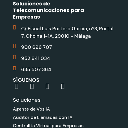
Soluciones de
Telecomunicaciones para
Empresas
C/ Fiscal Luis Portero García, nº3, Portal
7, Oficina 1-1A, 29010 - Málaga
900 696 707
952 641 034
635 507 364
SÍGUENOS
L
Y
G
I
i
o
o
n
Soluciones
n
u
o
s
k
t
g
t
Agente de Voz IA
e
u
l
a
Auditor de Llamadas con IA
d
b
e
g
Centralita Virtual para Empresas