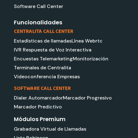
i
e
r
Software Call Center
n
a
m
Funcionalidades
CENTRALITA CALL CENTER
Estadísticas de llamadas
Línea Webrtc
IVR Respuesta de Voz Interactiva
Encuestas Telemarketing
Monitorización
Terminales de Centralita
Videoconferencia Empresas
SOFTWARE CALL CENTER
Dialer Automarcador
Marcador Progresivo
Marcador Predictivo
Módulos Premium
Grabadora Virtual de Llamadas
Lista Robinson