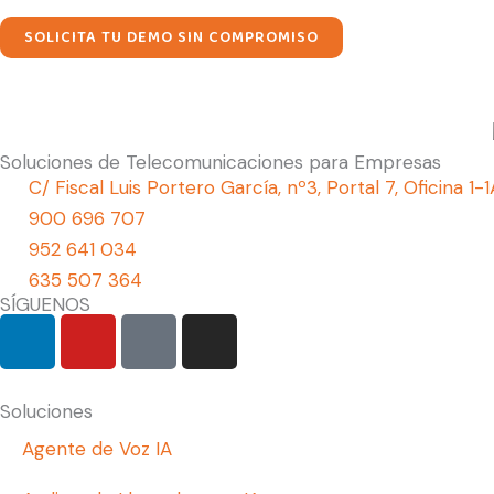
SOLICITA TU DEMO SIN COMPROMISO
Soluciones de Telecomunicaciones para Empresas
C/ Fiscal Luis Portero García, nº3, Portal 7, Oficina 1
900 696 707
952 641 034
635 507 364
SÍGUENOS
L
Y
G
I
i
o
o
n
n
u
o
s
k
t
g
t
Soluciones
e
u
l
a
Agente de Voz IA
d
b
e
g
i
e
r