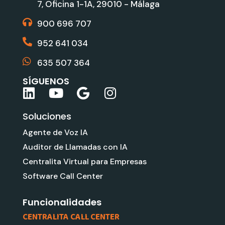
7, Oficina 1-1A, 29010 - Málaga
900 696 707
952 641 034
635 507 364
SÍGUENOS
L
Y
G
I
i
o
o
n
Soluciones
n
u
o
s
k
t
g
t
Agente de Voz IA
e
u
l
a
Auditor de Llamadas con IA
d
b
e
g
Centralita Virtual para Empresas
i
e
r
Software Call Center
n
a
m
Funcionalidades
CENTRALITA CALL CENTER