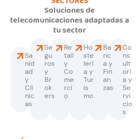
SECTORES
Soluciones de
telecomunicaciones adaptadas a
tu sector
Se
Re
Ho
Ba
Co
Sa
gu
tail
ste
nc
ns
nid
ros
y
lerí
a y
ult
ad
y
Co
a y
Fin
orí
y
Br
me
Tur
an
a y
Clí
ok
rci
is
zas
Se
nic
ers
o
mo
rvi
as
cio
s