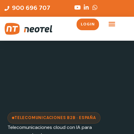
Ir
contenido
900 696 707
al
contenido
LOGIN
TELECOMUNICACIONES B2B · ESPAÑA
Telecomunicaciones cloud con IA para