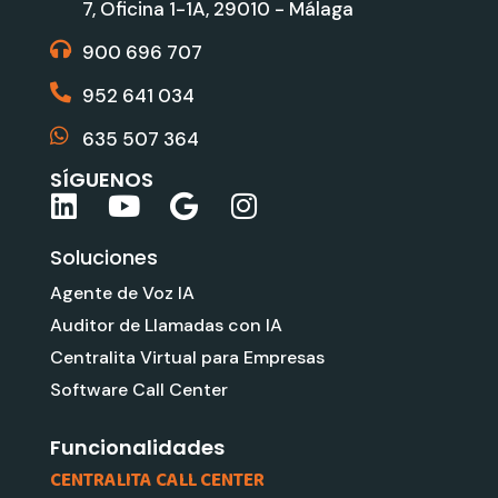
7, Oficina 1-1A, 29010 - Málaga
900 696 707
952 641 034
635 507 364
SÍGUENOS
L
Y
G
I
i
o
o
n
Soluciones
n
u
o
s
k
t
g
t
Agente de Voz IA
e
u
l
a
Auditor de Llamadas con IA
d
b
e
g
Centralita Virtual para Empresas
i
e
r
Software Call Center
n
a
m
Funcionalidades
CENTRALITA CALL CENTER