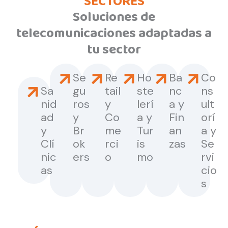
SECTORES
Soluciones de
telecomunicaciones adaptadas a
tu sector
Se
Re
Ho
Ba
Co
Sa
gu
tail
ste
nc
ns
nid
ros
y
lerí
a y
ult
ad
y
Co
a y
Fin
orí
y
Br
me
Tur
an
a y
Clí
ok
rci
is
zas
Se
nic
ers
o
mo
rvi
as
cio
s