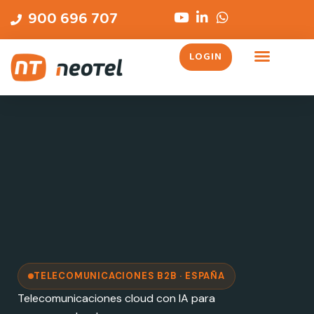
Ir
contenido
900 696 707
al
contenido
LOGIN
TELECOMUNICACIONES B2B · ESPAÑA
Telecomunicaciones cloud con IA para