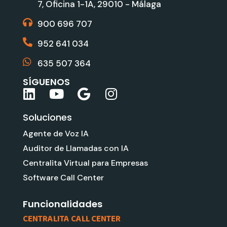
7, Oficina 1-1A, 29010 - Málaga
900 696 707
952 641 034
635 507 364
SÍGUENOS
L
Y
G
I
i
o
o
n
Soluciones
n
u
o
s
k
t
g
t
Agente de Voz IA
e
u
l
a
Auditor de Llamadas con IA
d
b
e
g
Centralita Virtual para Empresas
i
e
r
Software Call Center
n
a
m
Funcionalidades
CENTRALITA CALL CENTER