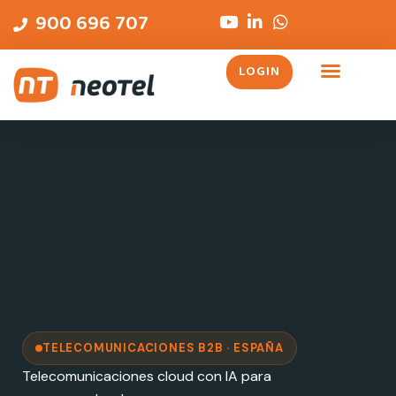
Ir
contenido
900 696 707
al
contenido
LOGIN
TELECOMUNICACIONES B2B · ESPAÑA
Telecomunicaciones cloud con IA para