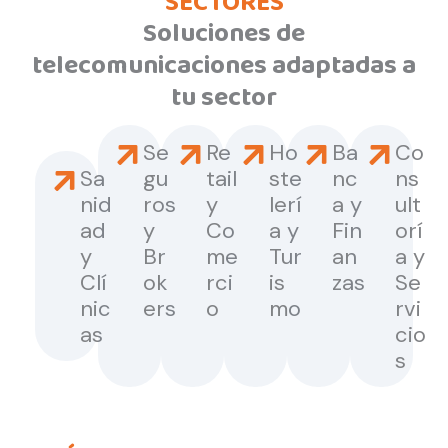
SECTORES
Soluciones de
telecomunicaciones adaptadas a
tu sector
Se
Re
Ho
Ba
Co
Sa
gu
tail
ste
nc
ns
nid
ros
y
lerí
a y
ult
ad
y
Co
a y
Fin
orí
y
Br
me
Tur
an
a y
Clí
ok
rci
is
zas
Se
nic
ers
o
mo
rvi
as
cio
s