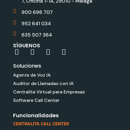
7, Oficina 1-1A, 29010 - Málaga
900 696 707
952 641 034
635 507 364
SÍGUENOS
L
Y
G
I
i
o
o
n
Soluciones
n
u
o
s
k
t
g
t
Agente de Voz IA
e
u
l
a
Auditor de Llamadas con IA
d
b
e
g
Centralita Virtual para Empresas
i
e
r
Software Call Center
n
a
m
Funcionalidades
CENTRALITA CALL CENTER