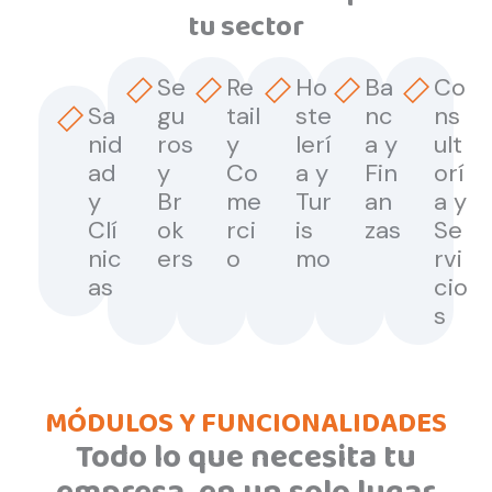
tu sector
Se
Re
Ho
Ba
Co
Sa
gu
tail
ste
nc
ns
nid
ros
y
lerí
a y
ult
ad
y
Co
a y
Fin
orí
y
Br
me
Tur
an
a y
Clí
ok
rci
is
zas
Se
nic
ers
o
mo
rvi
as
cio
s
MÓDULOS Y FUNCIONALIDADES
Todo lo que necesita tu