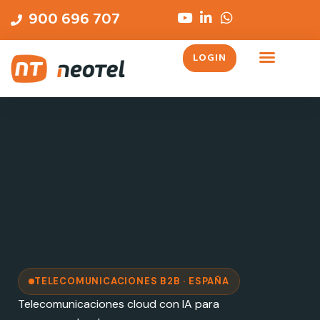
Ir
contenido
900 696 707
al
contenido
LOGIN
TELECOMUNICACIONES B2B · ESPAÑA
Telecomunicaciones cloud con IA para