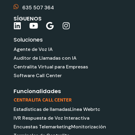
635 507 364
SÍGUENOS
L
Y
G
I
i
o
o
n
Soluciones
n
u
o
s
k
t
g
t
Agente de Voz IA
e
u
l
a
Auditor de Llamadas con IA
d
b
e
g
Centralita Virtual para Empresas
i
e
r
Software Call Center
n
a
m
Funcionalidades
CENTRALITA CALL CENTER
Estadísticas de llamadas
Línea Webrtc
IVR Respuesta de Voz Interactiva
Encuestas Telemarketing
Monitorización