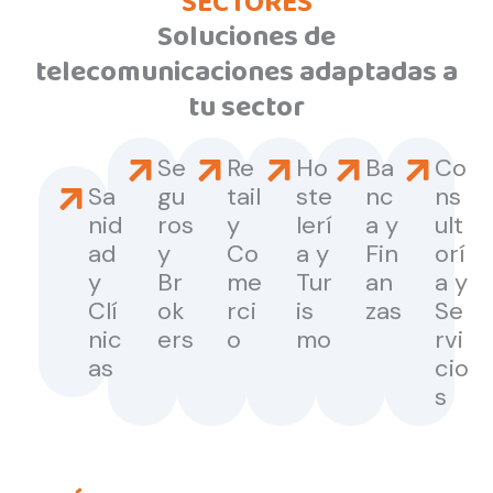
SECTORES
Soluciones de
telecomunicaciones adaptadas a
tu sector
Se
Re
Ho
Ba
Co
Sa
gu
tail
ste
nc
ns
nid
ros
y
lerí
a y
ult
ad
y
Co
a y
Fin
orí
y
Br
me
Tur
an
a y
Clí
ok
rci
is
zas
Se
nic
ers
o
mo
rvi
as
cio
s