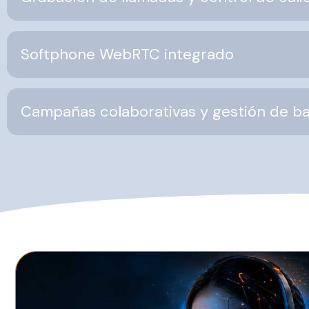
Softphone WebRTC integrado
Campañas colaborativas y gestión de b