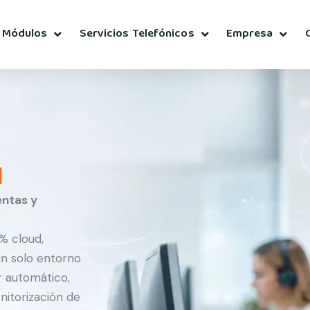
Módulos
Servicios Telefónicos
Empresa
l
entas y
% cloud,
n solo entorno
r automático,
onitorización de