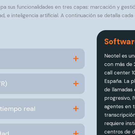
pa sus funcionalidades en tres capas: marcación y gestió
ad, e inteligencia artificial. A continuación se detalla cada
Softwar
Neotel es u
con más de 2
call center 
España. La p
VR)
de llamadas 
progresivo, 
agentes en ti
 tiempo real
transcripció
requiere ins
centros de d
dad