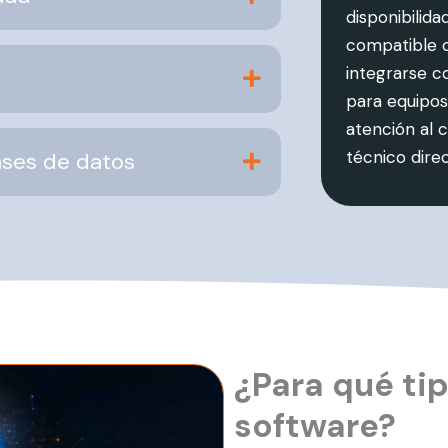
disponibilid
compatible 
integrarse c
para equipos
atención al 
técnico dire
ases de datos
¿Para qué ti
software?