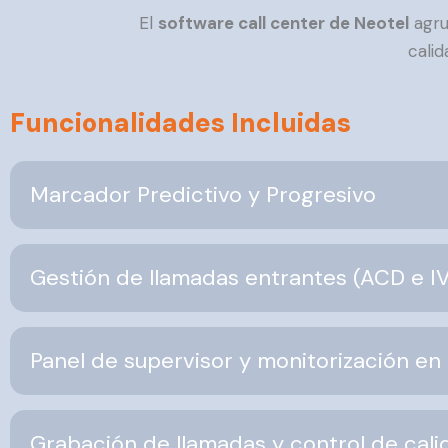
El
software call center de Neotel
agru
calid
Funcionalidades Incluidas
Marcador Predictivo y Progresivo
Gestión de llamadas entrantes (ACD e I
Panel de supervisor y monitorización en
Grabación de llamadas y control de cali