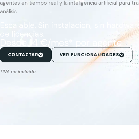
agentes en tiempo real y la inteligencia artificial para tr
análisis.
Escalable. Sin instalación, sin hardwar
de licencias.
Desde 14 €/mes* por agente
CONTACTAR
VER FUNCIONALIDADES
*IVA no incluido.