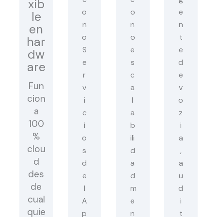
xib
le
en
har
dw
are
Fun
cion
a
100
%
clou
d
des
de
cual
quie