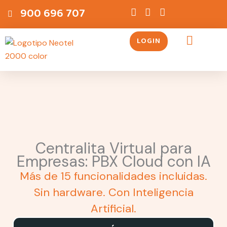
Ir
contenido
900 696 707
al
contenido
LOGIN
Servicios Telefónicos
Centralita Virtual para
Empresas: PBX Cloud con IA
Más de 15 funcionalidades incluidas.
Sin hardware. Con Inteligencia
Artificial.