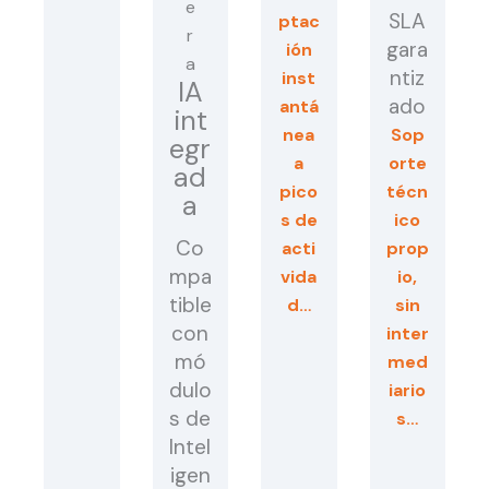
SLA
ptac
gara
ión
ntiz
inst
IA
ado
antá
int
nea
Sop
egr
a
orte
ad
pico
técn
a
s de
ico
Co
acti
prop
mpa
vida
io,
tible
d…
sin
con
inter
mó
med
dulo
iario
s de
s…
Intel
igen