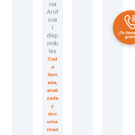
cia
Artif
icia
l
disp
onib
les
Cad
a
llam
ada,
anali
zada
y
doc
ume
ntad