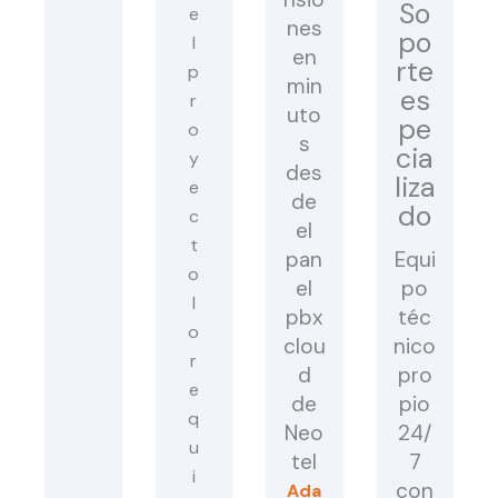
So
nes
po
en
rte
min
es
uto
pe
s
cia
des
liza
de
do
el
pan
Equi
el
po
pbx
téc
clou
nico
d
pro
de
pio
Neo
24/
tel
7
con
Ada