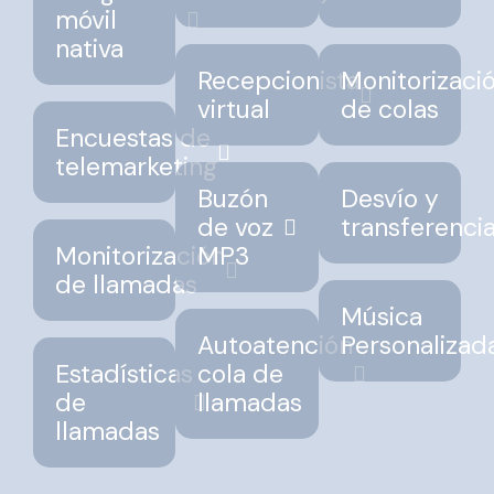
móvil
nativa
Recepcionista
Monitorizaci
virtual
de colas
Encuestas de
telemarketing
Buzón
Desvío y
de voz
transferenci
Monitorización
MP3
de llamadas
Música
Autoatención
Personalizad
Estadísticas
cola de
de
llamadas
llamadas