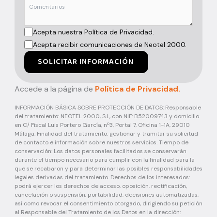
Acepta nuestra Política de Privacidad.
Acepta recibir comunicaciones de Neotel 2000.
SOLICITAR INFORMACIÓN
Accede a la página de
Política de Privacidad.
INFORMACIÓN BÁSICA SOBRE PROTECCIÓN DE DATOS: Responsable
del tratamiento: NEOTEL 2000, S.L, con NIF: B52009743 y domicilio
en C/ Fiscal Luis Portero García, nº3, Portal 7, Oficina 1-1A, 29010
Málaga. Finalidad del tratamiento: gestionar y tramitar su solicitud
de contacto e información sobre nuestros servicios. Tiempo de
conservación: Los datos personales facilitados se conservarán
durante el tiempo necesario para cumplir con la finalidad para la
que se recabaron y para determinar las posibles responsabilidades
legales derivadas del tratamiento. Derechos de los interesados:
podrá ejercer los derechos de acceso, oposición, rectificación,
cancelación o suspensión, portabilidad, decisiones automatizadas,
así como revocar el consentimiento otorgado, dirigiendo su petición
al Responsable del Tratamiento de los Datos en la dirección: