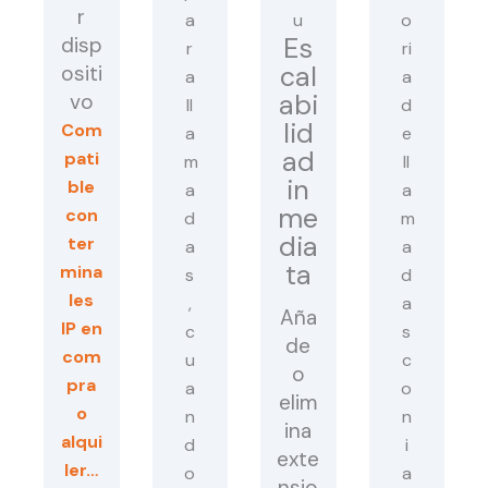
r
Es
disp
cal
ositi
abi
vo
lid
Com
ad
pati
in
ble
me
con
dia
ter
ta
mina
les
Aña
IP en
de
com
o
pra
elim
o
ina
alqui
exte
ler…
nsio