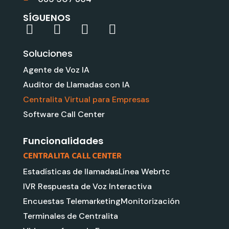
SÍGUENOS
L
Y
G
I
i
o
o
n
Soluciones
n
u
o
s
k
t
g
t
Agente de Voz IA
e
u
l
a
Auditor de Llamadas con IA
d
b
e
g
Centralita Virtual para Empresas
i
e
r
Software Call Center
n
a
m
Funcionalidades
CENTRALITA CALL CENTER
Estadísticas de llamadas
Línea Webrtc
IVR Respuesta de Voz Interactiva
Encuestas Telemarketing
Monitorización
Terminales de Centralita