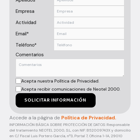
Apellidos*
Empresa
Actividad
Email*
Teléfono*
Comentarios
Acepta nuestra Política de Privacidad.
Acepta recibir comunicaciones de Neotel 2000.
SOLICITAR INFORMACIÓN
Accede a la página de
Política de Privacidad.
INFORMACIÓN BÁSICA SOBRE PROTECCIÓN DE DATOS: Responsable
del tratamiento: NEOTEL 2000, S.L, con NIF: B52009743X y domicilio
en C/ Fiscal Luis Portero García, nº3, Portal 7, Oficina 1-1A, 29010