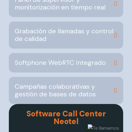
monitorización en tiempo real
Grabación de llamadas y control
de calidad
Softphone WebRTC integrado
Campañas colaborativas y
gestión de bases de datos
Software Call Center
Neotel