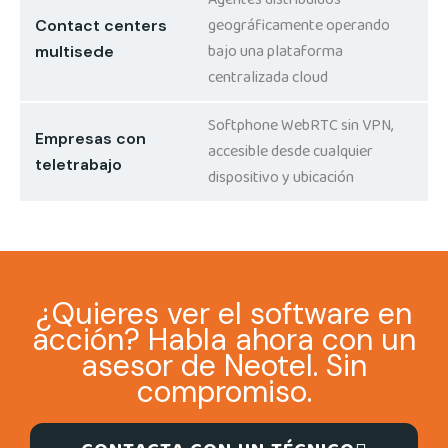
geográficamente operando
Contact centers
bajo una plataforma
multisede
centralizada cloud
Softphone WebRTC sin VPN,
Empresas con
accesible desde cualquier
teletrabajo
dispositivo y ubicación
¿Quieres ver el software en
acción? Habla ahora con un
asesor de Neotel. Sin
compromiso.