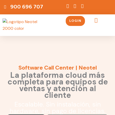
Ir
contenido
900 696 707
al
contenido
LOGIN
Servicios Telefónicos
Software Call Center | Neotel
La plataforma cloud más
completa para equipos de
ventas y atención al
cliente
Escalable. Sin instalación, sin
hardware, sin pago de licencias.