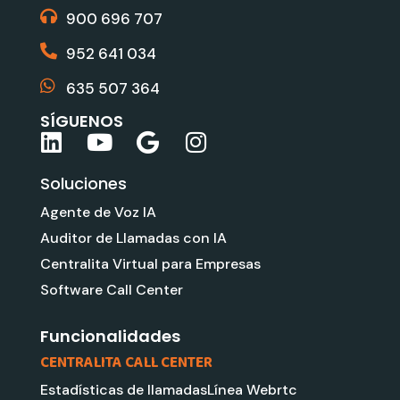
900 696 707
952 641 034
635 507 364
SÍGUENOS
L
Y
G
I
i
o
o
n
Soluciones
n
u
o
s
k
t
g
t
Agente de Voz IA
e
u
l
a
Auditor de Llamadas con IA
d
b
e
g
Centralita Virtual para Empresas
i
e
r
Software Call Center
n
a
m
Funcionalidades
CENTRALITA CALL CENTER
Estadísticas de llamadas
Línea Webrtc