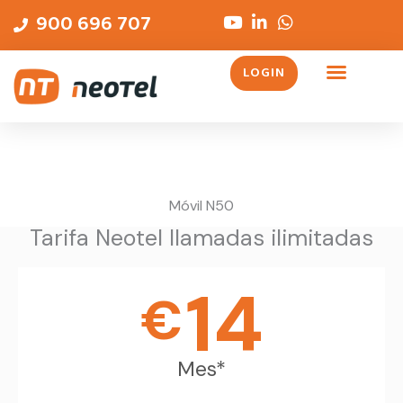
Ir
contenido
900 696 707
al
contenido
LOGIN
Servicios Telefónicos
Móvil N50
Tarifa Neotel llamadas ilimitadas
14
€
Mes*