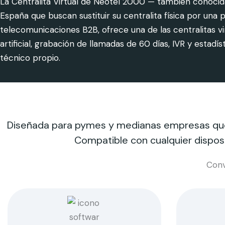
La Centralita Virtual de Neotel 2000 — también conocida
España que buscan sustituir su centralita física por un
telecomunicaciones B2B, ofrece una de las centralitas v
artificial, grabación de llamadas de 60 días, IVR y esta
técnico propio.
Diseñada para pymes y medianas empresas que n
Compatible con cualquier disposi
Conv