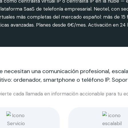
 como centralita virtual IP o centralita IP en la nube 
a plataforma SaaS de telefonía empresarial. Neotel, con 
irtuales más completas del mercado español: más de 15 fu
dísticas avanzadas. Planes desde 6€/mes. Activación en 2
ecesitan una comunicación profesional, escalabl
tivo: ordenador, smartphone o teléfono IP. Soport
ierte cada llamada en información accionable para tu e