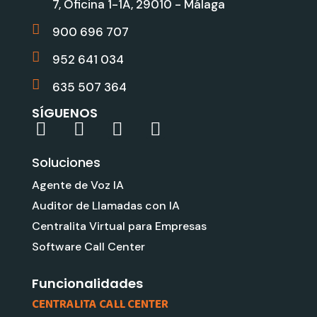
7, Oficina 1-1A, 29010 - Málaga
900 696 707
952 641 034
635 507 364
SÍGUENOS
L
Y
G
I
i
o
o
n
Soluciones
n
u
o
s
k
t
g
t
Agente de Voz IA
e
u
l
a
Auditor de Llamadas con IA
d
b
e
g
Centralita Virtual para Empresas
i
e
r
Software Call Center
n
a
m
Funcionalidades
CENTRALITA CALL CENTER