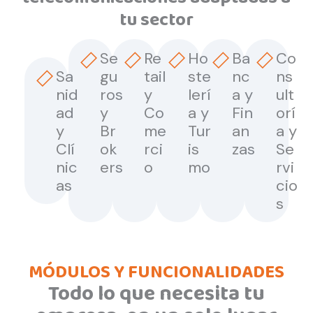
tu sector
Se
Re
Ho
Ba
Co
Sa
gu
tail
ste
nc
ns
nid
ros
y
lerí
a y
ult
ad
y
Co
a y
Fin
orí
y
Br
me
Tur
an
a y
Clí
ok
rci
is
zas
Se
nic
ers
o
mo
rvi
as
cio
s
MÓDULOS Y FUNCIONALIDADES
Todo lo que necesita tu