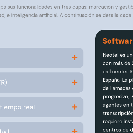
pa sus funcionalidades en tres capas: marcación y gestió
ad, e inteligencia artificial. A continuación se detalla cada
Softwar
Neotel es u
con más de 2
call center 
España. La p
VR)
de llamadas 
progresivo, 
agentes en ti
 tiempo real
transcripció
requiere ins
centros de d
dad