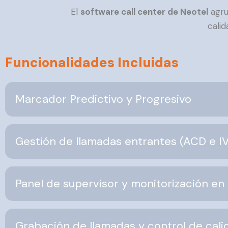
El
software call center de Neotel
agru
calid
Funcionalidades Incluidas
Marcador Predictivo y Progresivo
Gestión de llamadas entrantes (ACD e I
Panel de supervisor y monitorización en
Grabación de llamadas y control de cali