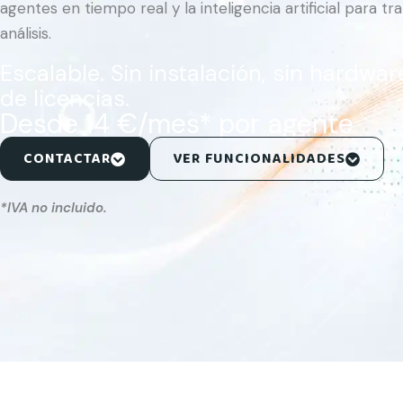
agentes en tiempo real y la inteligencia artificial para tr
análisis.
Escalable. Sin instalación, sin hardwar
de licencias.
Desde 14 €/mes* por agente
CONTACTAR
VER FUNCIONALIDADES
*IVA no incluido.