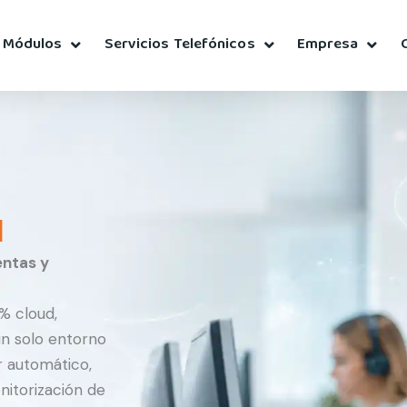
Módulos
Servicios Telefónicos
Empresa
l
entas y
% cloud,
n solo entorno
r automático,
onitorización de