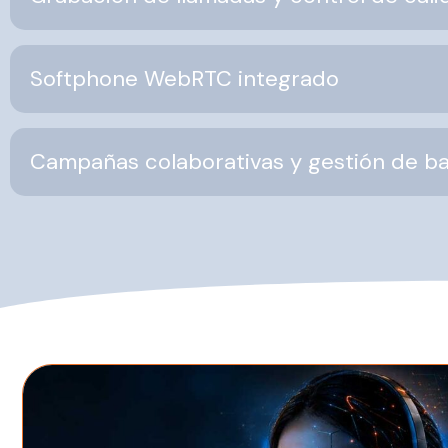
Softphone WebRTC integrado
Campañas colaborativas y gestión de b