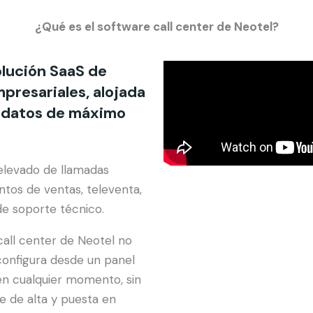
¿Qué es el software call center de Neotel?
olución SaaS de
presariales, alojada
e datos de máximo
elevado de llamadas
ntos de ventas, televenta,
 de soporte técnico.
call center de Neotel no
 configura desde un panel
 en cualquier momento, sin
te de alta y puesta en