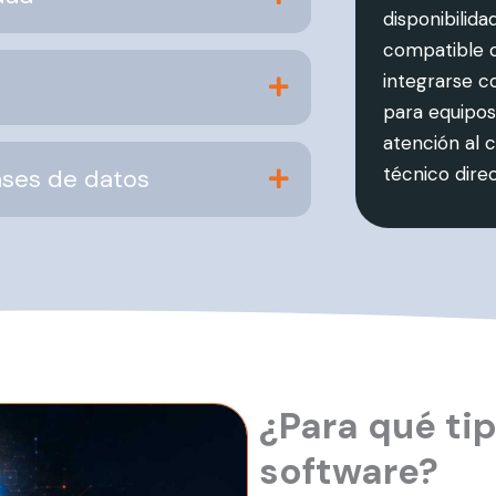
disponibilid
compatible 
integrarse c
para equipos
atención al 
técnico dire
ases de datos
¿Para qué ti
software?