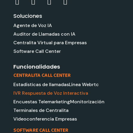
L
Y
G
I
i
o
o
n
Soluciones
n
u
o
s
k
t
g
t
Agente de Voz IA
e
u
l
a
Auditor de Llamadas con IA
d
b
e
g
Centralita Virtual para Empresas
i
e
r
Software Call Center
n
a
m
Funcionalidades
CENTRALITA CALL CENTER
Estadísticas de llamadas
Línea Webrtc
IVR Respuesta de Voz Interactiva
Encuestas Telemarketing
Monitorización
Terminales de Centralita
Videoconferencia Empresas
SOFTWARE CALL CENTER