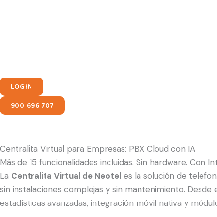
Ir
contenido
al
contenido
LOGIN
900 696 707
Centralita Virtual para Empresas: PBX Cloud con IA
Más de 15 funcionalidades incluidas. Sin hardware. Con Inte
La
Centralita Virtual de Neotel
es la solución de telefo
sin instalaciones complejas y sin mantenimiento. Desde e
estadísticas avanzadas, integración móvil nativa y módulos