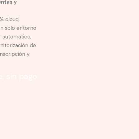
entas y
% cloud,
n solo entorno
r automático,
onitorización de
anscripción y
e, sin pago