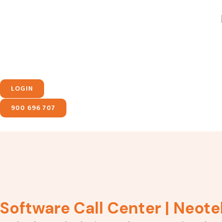
Ir
contenido
al
contenido
LOGIN
900 696 707
Software Call Center | Neote