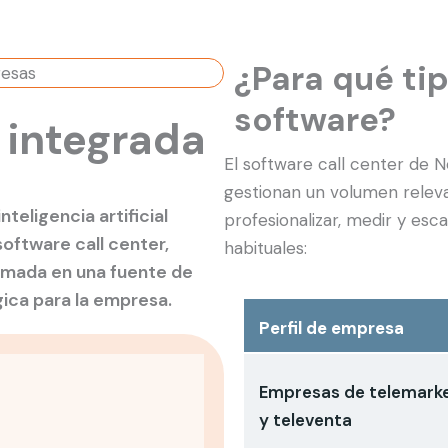
¿Para qué ti
software?
l integrada
El software call center de
gestionan un volumen relev
teligencia artificial
profesionalizar, medir y esc
oftware call center,
habituales:
amada en una fuente de
ica para la empresa.
Perfil de empresa
Empresas de telemarke
y televenta