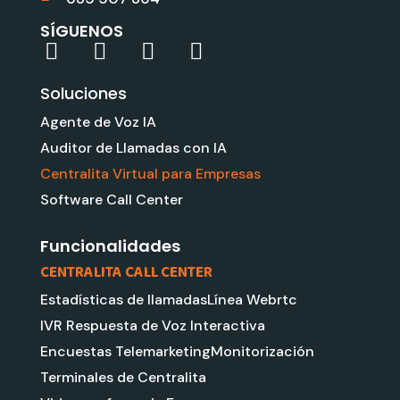
SÍGUENOS
L
Y
G
I
i
o
o
n
Soluciones
n
u
o
s
k
t
g
t
Agente de Voz IA
e
u
l
a
Auditor de Llamadas con IA
d
b
e
g
Centralita Virtual para Empresas
i
e
r
Software Call Center
n
a
m
Funcionalidades
CENTRALITA CALL CENTER
Estadísticas de llamadas
Línea Webrtc
IVR Respuesta de Voz Interactiva
Encuestas Telemarketing
Monitorización
Terminales de Centralita