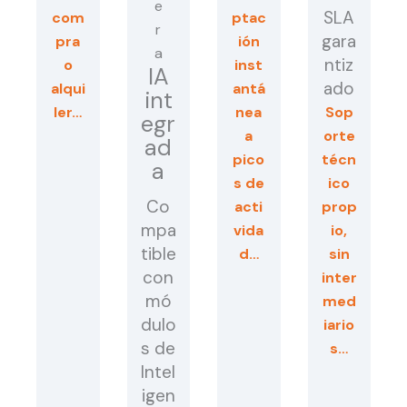
SLA
com
ptac
gara
pra
ión
ntiz
o
inst
IA
ado
alqui
antá
int
ler…
nea
Sop
egr
a
orte
ad
pico
técn
a
s de
ico
Co
acti
prop
mpa
vida
io,
tible
d…
sin
con
inter
mó
med
dulo
iario
s de
s…
Intel
igen