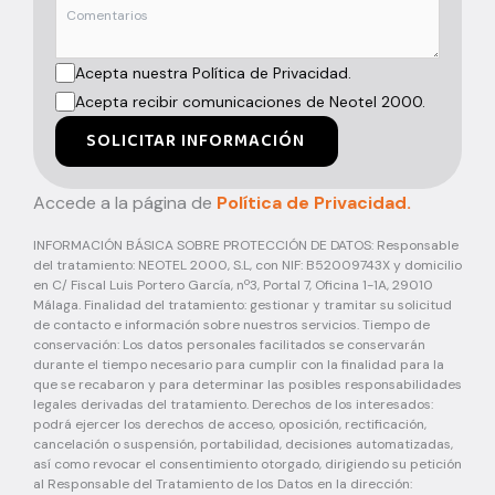
Acepta nuestra Política de Privacidad.
Acepta recibir comunicaciones de Neotel 2000.
SOLICITAR INFORMACIÓN
Accede a la página de
Política de Privacidad.
INFORMACIÓN BÁSICA SOBRE PROTECCIÓN DE DATOS: Responsable
del tratamiento: NEOTEL 2000, S.L, con NIF: B52009743X y domicilio
en C/ Fiscal Luis Portero García, nº3, Portal 7, Oficina 1-1A, 29010
Málaga. Finalidad del tratamiento: gestionar y tramitar su solicitud
de contacto e información sobre nuestros servicios. Tiempo de
conservación: Los datos personales facilitados se conservarán
durante el tiempo necesario para cumplir con la finalidad para la
que se recabaron y para determinar las posibles responsabilidades
legales derivadas del tratamiento. Derechos de los interesados:
podrá ejercer los derechos de acceso, oposición, rectificación,
cancelación o suspensión, portabilidad, decisiones automatizadas,
así como revocar el consentimiento otorgado, dirigiendo su petición
al Responsable del Tratamiento de los Datos en la dirección: