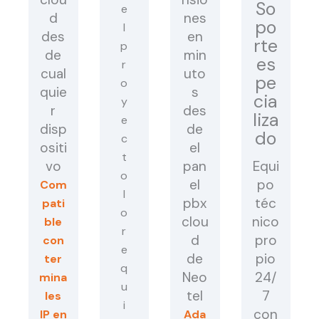
So
d
nes
po
des
en
rte
de
min
es
cual
uto
pe
quie
s
cia
r
des
liza
disp
de
do
ositi
el
vo
pan
Equi
el
po
Com
pbx
téc
pati
clou
nico
ble
d
pro
con
de
pio
ter
Neo
24/
mina
tel
7
les
con
IP en
Ada