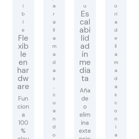
Es
cal
abi
Fle
lid
xib
ad
le
in
en
me
har
dia
dw
ta
are
Aña
Fun
de
cion
o
a
elim
100
ina
%
exte
clou
nsio