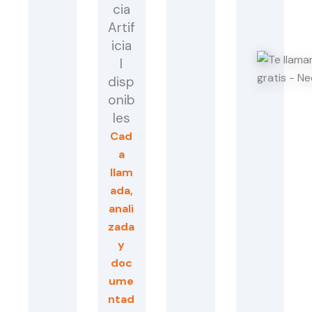
cia
Artif
icia
l
disp
onib
les
Cad
a
llam
ada,
anali
zada
y
doc
ume
ntad