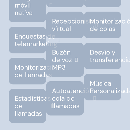
móvil
nativa
Recepcionista
Monitorizaci
virtual
de colas
Encuestas de
telemarketing
Buzón
Desvío y
de voz
transferenci
Monitorización
MP3
de llamadas
Música
Autoatención
Personalizad
Estadísticas
cola de
de
llamadas
llamadas