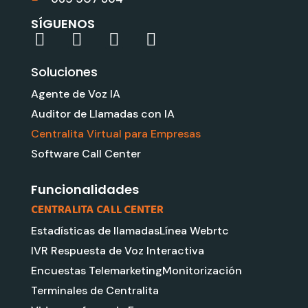
SÍGUENOS
L
Y
G
I
i
o
o
n
Soluciones
n
u
o
s
k
t
g
t
Agente de Voz IA
e
u
l
a
Auditor de Llamadas con IA
d
b
e
g
Centralita Virtual para Empresas
i
e
r
Software Call Center
n
a
m
Funcionalidades
CENTRALITA CALL CENTER
Estadísticas de llamadas
Línea Webrtc
IVR Respuesta de Voz Interactiva
Encuestas Telemarketing
Monitorización
Terminales de Centralita