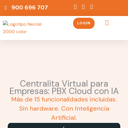
Ir
contenido
900 696 707
al
contenido
LOGIN
Servicios Telefónicos
Centralita Virtual para
Empresas: PBX Cloud con IA
Más de 15 funcionalidades incluidas.
Sin hardware. Con Inteligencia
Artificial.