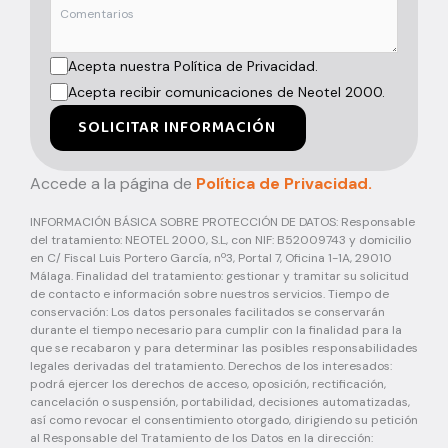
Acepta nuestra Política de Privacidad.
Acepta recibir comunicaciones de Neotel 2000.
SOLICITAR INFORMACIÓN
Accede a la página de
Política de Privacidad.
INFORMACIÓN BÁSICA SOBRE PROTECCIÓN DE DATOS: Responsable
del tratamiento: NEOTEL 2000, S.L, con NIF: B52009743 y domicilio
en C/ Fiscal Luis Portero García, nº3, Portal 7, Oficina 1-1A, 29010
Málaga. Finalidad del tratamiento: gestionar y tramitar su solicitud
de contacto e información sobre nuestros servicios. Tiempo de
conservación: Los datos personales facilitados se conservarán
durante el tiempo necesario para cumplir con la finalidad para la
que se recabaron y para determinar las posibles responsabilidades
legales derivadas del tratamiento. Derechos de los interesados:
podrá ejercer los derechos de acceso, oposición, rectificación,
cancelación o suspensión, portabilidad, decisiones automatizadas,
así como revocar el consentimiento otorgado, dirigiendo su petición
al Responsable del Tratamiento de los Datos en la dirección: