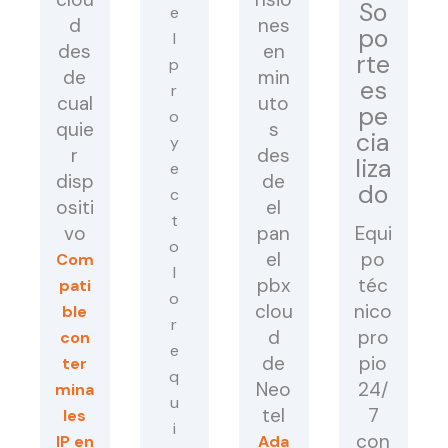
So
d
nes
po
des
en
rte
de
min
es
cual
uto
pe
quie
s
cia
r
des
liza
disp
de
do
ositi
el
vo
pan
Equi
el
po
Com
pbx
téc
pati
clou
nico
ble
d
pro
con
de
pio
ter
Neo
24/
mina
tel
7
les
con
IP en
Ada