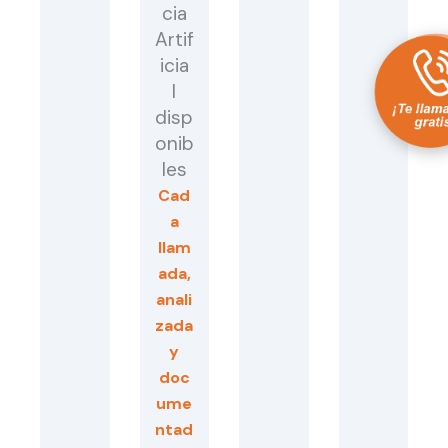
cia
Artif
icia
l
disp
onib
les
Cad
a
llam
ada,
anali
zada
y
doc
ume
ntad