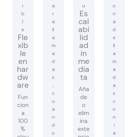
Es
cal
abi
Fle
lid
xib
ad
le
in
en
me
har
dia
dw
ta
are
Aña
Fun
de
cion
o
a
elim
100
ina
%
exte
clou
nsio