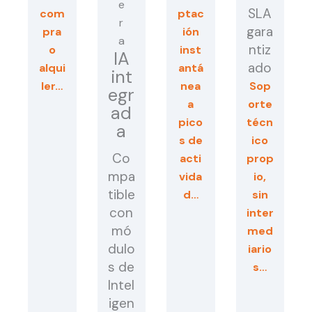
SLA
com
ptac
gara
pra
ión
ntiz
o
inst
IA
ado
alqui
antá
int
ler…
nea
Sop
egr
a
orte
ad
pico
técn
a
s de
ico
Co
acti
prop
mpa
vida
io,
tible
d…
sin
con
inter
mó
med
dulo
iario
s de
s…
Intel
igen