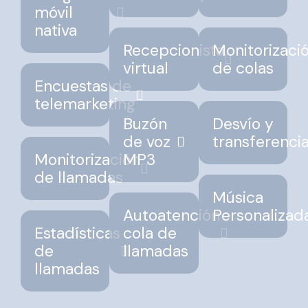
móvil
nativa
Recepcionista
Monitorizaci
virtual
de colas
Encuestas de
telemarketing
Buzón
Desvío y
de voz
transferenci
Monitorización
MP3
de llamadas
Música
Autoatención
Personalizad
Estadísticas
cola de
de
llamadas
llamadas