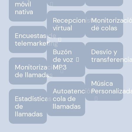
móvil
nativa
Recepcionista
Monitorizaci
virtual
de colas
Encuestas de
telemarketing
Buzón
Desvío y
de voz
transferenci
Monitorización
MP3
de llamadas
Música
Autoatención
Personalizad
Estadísticas
cola de
de
llamadas
llamadas