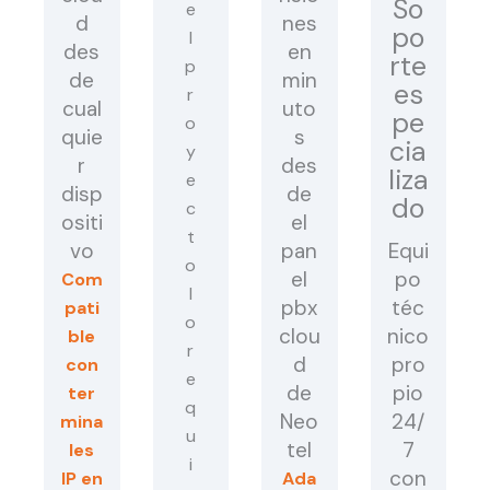
So
d
nes
po
des
en
rte
de
min
es
cual
uto
pe
quie
s
cia
r
des
liza
disp
de
do
ositi
el
vo
pan
Equi
el
po
Com
pbx
téc
pati
clou
nico
ble
d
pro
con
de
pio
ter
Neo
24/
mina
tel
7
les
con
IP en
Ada