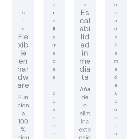
Es
cal
abi
Fle
lid
xib
ad
le
in
en
me
har
dia
dw
ta
are
Aña
Fun
de
cion
o
a
elim
100
ina
%
exte
clou
nsio