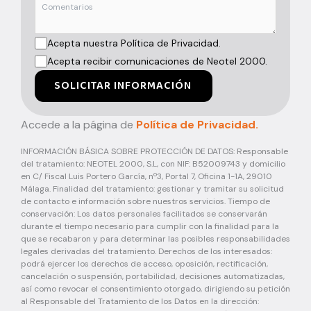
Acepta nuestra Política de Privacidad.
Acepta recibir comunicaciones de Neotel 2000.
SOLICITAR INFORMACIÓN
Accede a la página de
Política de Privacidad.
INFORMACIÓN BÁSICA SOBRE PROTECCIÓN DE DATOS: Responsable
del tratamiento: NEOTEL 2000, S.L, con NIF: B52009743 y domicilio
en C/ Fiscal Luis Portero García, nº3, Portal 7, Oficina 1-1A, 29010
Málaga. Finalidad del tratamiento: gestionar y tramitar su solicitud
de contacto e información sobre nuestros servicios. Tiempo de
conservación: Los datos personales facilitados se conservarán
durante el tiempo necesario para cumplir con la finalidad para la
que se recabaron y para determinar las posibles responsabilidades
legales derivadas del tratamiento. Derechos de los interesados:
podrá ejercer los derechos de acceso, oposición, rectificación,
cancelación o suspensión, portabilidad, decisiones automatizadas,
así como revocar el consentimiento otorgado, dirigiendo su petición
al Responsable del Tratamiento de los Datos en la dirección: