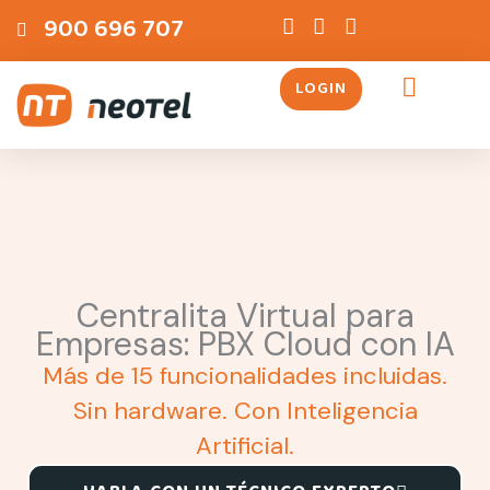
Ir
contenido
900 696 707
al
contenido
LOGIN
Servicios Telefónicos
Centralita Virtual para
Empresas: PBX Cloud con IA
Más de 15 funcionalidades incluidas.
Sin hardware. Con Inteligencia
Artificial.