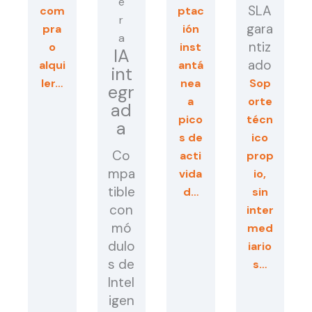
SLA
com
ptac
gara
pra
ión
ntiz
o
inst
IA
ado
alqui
antá
int
ler…
nea
Sop
egr
a
orte
ad
pico
técn
a
s de
ico
Co
acti
prop
mpa
vida
io,
tible
d…
sin
con
inter
mó
med
dulo
iario
s de
s…
Intel
igen