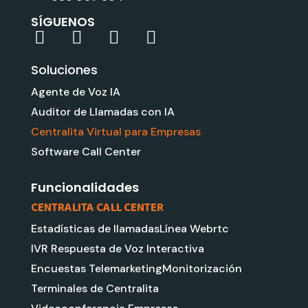
SÍGUENOS
L
Y
G
I
i
o
o
n
Soluciones
n
u
o
s
k
t
g
t
Agente de Voz IA
e
u
l
a
Auditor de Llamadas con IA
d
b
e
g
Centralita Virtual para Empresas
i
e
r
Software Call Center
n
a
m
Funcionalidades
CENTRALITA CALL CENTER
Estadísticas de llamadas
Línea Webrtc
IVR Respuesta de Voz Interactiva
Encuestas Telemarketing
Monitorización
Terminales de Centralita