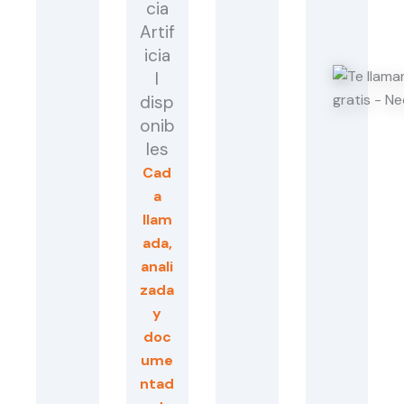
cia
Artif
icia
l
disp
onib
les
Cad
a
llam
ada,
anali
zada
y
doc
ume
ntad