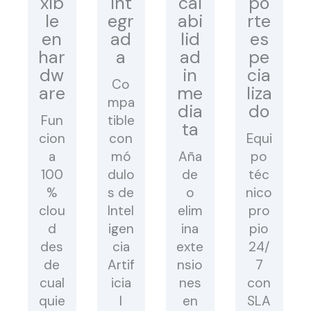
xib
int
cal
po
le
egr
abi
rte
en
ad
lid
es
har
a
ad
pe
dw
in
cia
Co
are
me
liza
mpa
dia
do
Fun
tible
ta
cion
con
Equi
a
mó
Aña
po
100
dulo
de
téc
%
s de
o
nico
clou
Intel
elim
pro
d
igen
ina
pio
des
cia
exte
24/
de
Artif
nsio
7
cual
icia
nes
con
quie
l
en
SLA