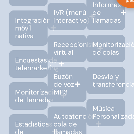
Informes
IVR (menú
de
Integración
interactivo)
llamadas
móvil
nativa
Recepcionista
Monitorizaci
virtual
de colas
Encuestas de
telemarketing
Buzón
Desvío y
de voz
transferenci
Monitorización
MP3
de llamadas
Música
Autoatención
Personalizad
Estadísticas
cola de
de
llamadas