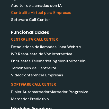
e
u
l
a
Auditor de Llamadas con IA
d
b
e
g
Centralita Virtual para Empresas
i
e
r
Software Call Center
n
a
m
Funcionalidades
CENTRALITA CALL CENTER
Estadísticas de llamadas
Línea Webrtc
IVR Respuesta de Voz Interactiva
Encuestas Telemarketing
Monitorización
Terminales de Centralita
Videoconferencia Empresas
SOFTWARE CALL CENTER
Dialer Automarcador
Marcador Progresivo
Marcador Predictivo
Módulos Premium