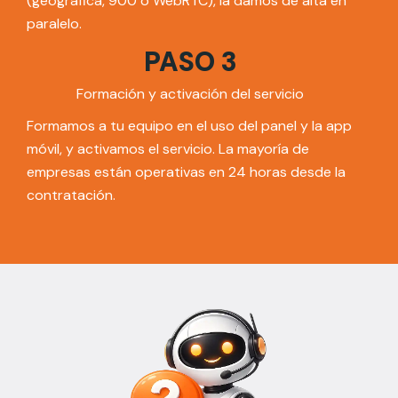
(geográfica, 900 o WebRTC), la damos de alta en
paralelo.
PASO 3
Formación y activación del servicio
Formamos a tu equipo en el uso del panel y la app
móvil, y activamos el servicio. La mayoría de
empresas están operativas en 24 horas desde la
contratación.