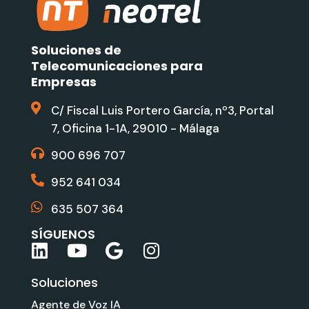
Soluciones de
Telecomunicaciones para
Empresas
C/ Fiscal Luis Portero García, nº3, Portal
7, Oficina 1-1A, 29010 - Málaga
900 696 707
952 641 034
635 507 364
SÍGUENOS
L
Y
G
I
i
o
o
n
Soluciones
n
u
o
s
k
t
g
t
Agente de Voz IA