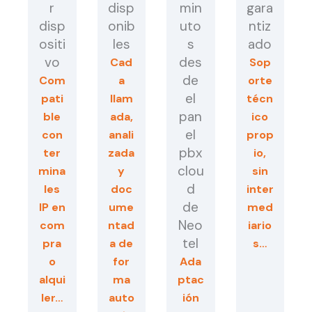
r
disp
min
gara
disp
onib
uto
ntiz
ositi
les
s
ado
vo
des
Cad
Sop
de
Com
a
orte
el
pati
llam
técn
pan
ble
ada,
ico
el
con
anali
prop
pbx
ter
zada
io,
clou
mina
y
sin
d
les
doc
inter
de
IP en
ume
med
Neo
com
ntad
iario
tel
pra
a de
s…
o
for
Ada
alqui
ma
ptac
ler…
auto
ión