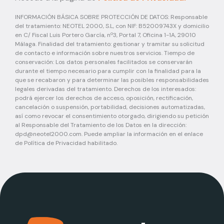
INFORMACIÓN BÁSICA SOBRE PROTECCIÓN DE DATOS: Responsable
del tratamiento: NEOTEL 2000, S.L, con NIF: B52009743X y domicilio
en C/ Fiscal Luis Portero García, nº3, Portal 7, Oficina 1-1A, 29010
Málaga. Finalidad del tratamiento: gestionar y tramitar su solicitud
de contacto e información sobre nuestros servicios. Tiempo de
conservación: Los datos personales facilitados se conservarán
durante el tiempo necesario para cumplir con la finalidad para la
que se recabaron y para determinar las posibles responsabilidades
legales derivadas del tratamiento. Derechos de los interesados:
podrá ejercer los derechos de acceso, oposición, rectificación,
cancelación o suspensión, portabilidad, decisiones automatizadas,
así como revocar el consentimiento otorgado, dirigiendo su petición
al Responsable del Tratamiento de los Datos en la dirección:
dpd@neotel2000.com
. Puede ampliar la información en el enlace
de Política de Privacidad habilitado.