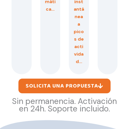
máti
inst
ca…
antá
nea
a
pico
s de
acti
vida
d…
SOLICITA UNA PROPUESTA
Sin permanencia. Activación
en 24h. Soporte incluido.