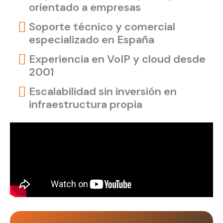
orientado a empresas
Soporte técnico y comercial
especializado en España
Experiencia en VoIP y cloud desde
2001
Escalabilidad sin inversión en
infraestructura propia