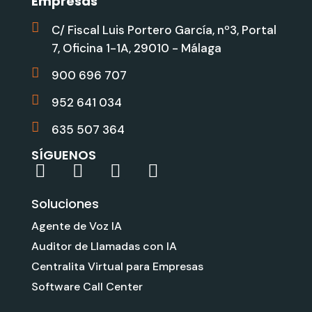
Empresas
C/ Fiscal Luis Portero García, nº3, Portal
7, Oficina 1-1A, 29010 - Málaga
900 696 707
952 641 034
635 507 364
SÍGUENOS
L
Y
G
I
i
o
o
n
Soluciones
n
u
o
s
k
t
g
t
Agente de Voz IA
e
u
l
a
Auditor de Llamadas con IA
d
b
e
g
Centralita Virtual para Empresas
i
e
r
Software Call Center
n
a