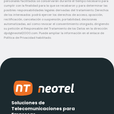
personales facilitados se conservarán durante el tiempo necesario para
cumplir con la finalidad para la que se recabaron y para determinar las
posibles responsabilidades legales derivadas del tratamiento. Derechos
de los interesados: podrá ejercer los derechos de acceso, oposición,
rectificación, cancelación o suspensión, portabilidad, decisiones
automatizadas, así como revocar el consentimiento otorgado, dirigiendo
su petición al Responsable del Tratamiento de los Datos en la dirección:
dpd@neotel2000.com
. Puede ampliar la información en el enlace de
Política de Privacidad habilitado.
Soluciones de
Telecomunicaciones para