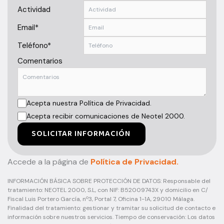
Actividad
Email*
Teléfono*
Comentarios
Acepta nuestra Política de Privacidad.
Acepta recibir comunicaciones de Neotel 2000.
SOLICITAR INFORMACIÓN
Accede a la página de
Política de Privacidad.
INFORMACIÓN BÁSICA SOBRE PROTECCIÓN DE DATOS: Responsable del
tratamiento: NEOTEL 2000, S.L, con NIF: B52009743X y domicilio en C/
Fiscal Luis Portero García, nº3, Portal 7, Oficina 1-1A, 29010 Málaga.
Finalidad del tratamiento: gestionar y tramitar su solicitud de contacto e
información sobre nuestros servicios. Tiempo de conservación: Los datos