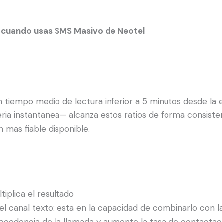
r cuando usas SMS Masivo de Neotel
n tiempo medio de lectura inferior a 5 minutos desde la
sajeria instantanea— alcanza estos ratios de forma consis
n mas fiable disponible.
iplica el resultado
 el canal texto: esta en la capacidad de combinarlo con 
a procedencia de la llamada y aumente la tasa de contact