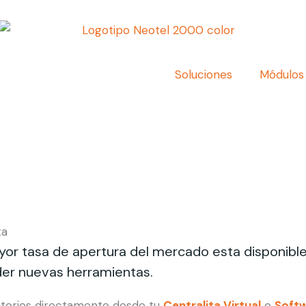
Soluciones
Módulos
ta
yor tasa de apertura del mercado esta disponib
nder nuevas herramientas.
atorios directamente desde tu
Centralita Virtual
o
Softw