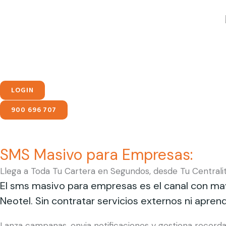
Ir
contenido
al
contenido
LOGIN
900 696 707
SMS Masivo para Empresas:
Llega a Toda Tu Cartera en Segundos, desde Tu Centrali
El sms masivo para empresas es el canal con ma
Neotel. Sin contratar servicios externos ni apre
Lanza campanas, envia notificaciones y gestiona record