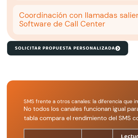
Coordinación con llamadas salie
Software de Call Center
SOLICITAR PROPUESTA PERSONALIZADA
SMS frente a otros canales: la diferencia que
No todos los canales funcionan igual par
tabla compara el rendimiento del SMS co
Lectu