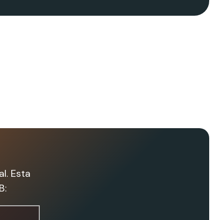
l. Esta
B: