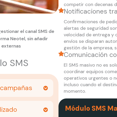
competir con decenas de
Notificaciones t
Confirmaciones de pedid
alertas de seguridad so
gestionar el canal SMS de
velocidad de entrega y c
rma Neotel, sin añadir
envíos se disparan aut
 externas
gestión de la empresa, s
Comunicación con
ulo SMS
El SMS masivo no es solo
coordinar equipos come
operativos urgentes o n
incluso cuando el destin
e campañas
momento.
Módulo SMS Ma
lizado