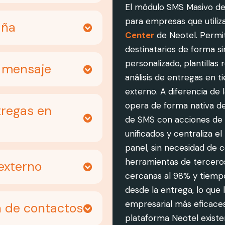
El módulo SMS Masivo de
para empresas que utiliz
aña
Center
de Neotel. Permit
destinatarios de forma s
personalizado, plantillas
l mensaje
análisis de entregas en 
externo. A diferencia de
opera de forma nativa d
tregas en
de SMS con acciones de l
unificados y centraliza e
panel, sin necesidad de c
herramientas de terceros
externo
cercanas al 98% y tiempo
desde la entrega, lo que 
empresarial más eficaces
n de contactos
plataforma Neotel existen