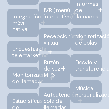
Informes
IVR (menú
de
Integración
interactivo)
llamadas
móvil
nativa
Recepcionista
Monitorizaci
virtual
de colas
Encuestas de
telemarketing
Buzón
Desvío y
de voz
transferenci
Monitorización
MP3
de llamadas
Música
Autoatención
Personalizad
Estadísticas
cola de
de
llamadas