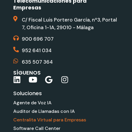
Telecomunicaciones para
Empresas
C/ Fiscal Luis Portero García, nº3, Portal
7, Oficina 1-1A, 29010 - Málaga
900 696 707
952 641 034
635 507 364
SÍGUENOS
L
Y
G
I
i
o
o
n
Soluciones
n
u
o
s
k
t
g
t
Agente de Voz IA
e
u
l
a
Auditor de Llamadas con IA
d
b
e
g
Centralita Virtual para Empresas
i
e
r
Software Call Center