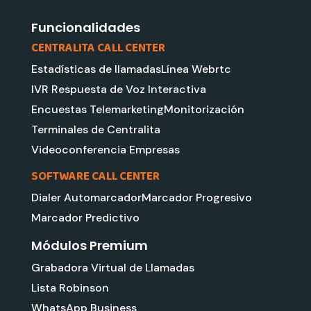
n
a
m
Funcionalidades
CENTRALITA CALL CENTER
Estadísticas de llamadas
Línea Webrtc
IVR Respuesta de Voz Interactiva
Encuestas Telemarketing
Monitorización
Terminales de Centralita
Videoconferencia Empresas
SOFTWARE CALL CENTER
Dialer Automarcador
Marcador Progresivo
Marcador Predictivo
Módulos Premium
Grabadora Virtual de Llamadas
Lista Robinson
WhatsApp Business