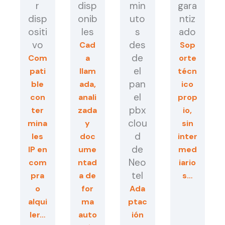
r
disp
min
gara
disp
onib
uto
ntiz
ositi
les
s
ado
vo
des
Cad
Sop
de
Com
a
orte
el
pati
llam
técn
pan
ble
ada,
ico
el
con
anali
prop
pbx
ter
zada
io,
clou
mina
y
sin
d
les
doc
inter
de
IP en
ume
med
Neo
com
ntad
iario
tel
pra
a de
s…
o
for
Ada
alqui
ma
ptac
ler…
auto
ión