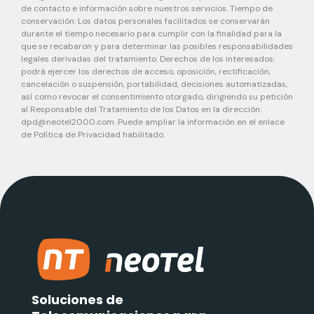
de contacto e información sobre nuestros servicios. Tiempo de
conservación: Los datos personales facilitados se conservarán
durante el tiempo necesario para cumplir con la finalidad para la
que se recabaron y para determinar las posibles responsabilidades
legales derivadas del tratamiento. Derechos de los interesados:
podrá ejercer los derechos de acceso, oposición, rectificación,
cancelación o suspensión, portabilidad, decisiones automatizadas,
así como revocar el consentimiento otorgado, dirigiendo su petición
al Responsable del Tratamiento de los Datos en la dirección:
dpd@neotel2000.com
. Puede ampliar la información en el enlace
de Política de Privacidad habilitado.
Soluciones de