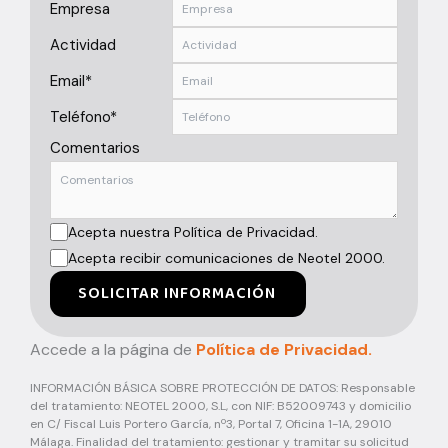
Empresa
Actividad
Email*
Teléfono*
Comentarios
Acepta nuestra Política de Privacidad.
Acepta recibir comunicaciones de Neotel 2000.
SOLICITAR INFORMACIÓN
Accede a la página de
Política de Privacidad.
INFORMACIÓN BÁSICA SOBRE PROTECCIÓN DE DATOS: Responsable
del tratamiento: NEOTEL 2000, S.L, con NIF: B52009743 y domicilio
en C/ Fiscal Luis Portero García, nº3, Portal 7, Oficina 1-1A, 29010
Málaga. Finalidad del tratamiento: gestionar y tramitar su solicitud