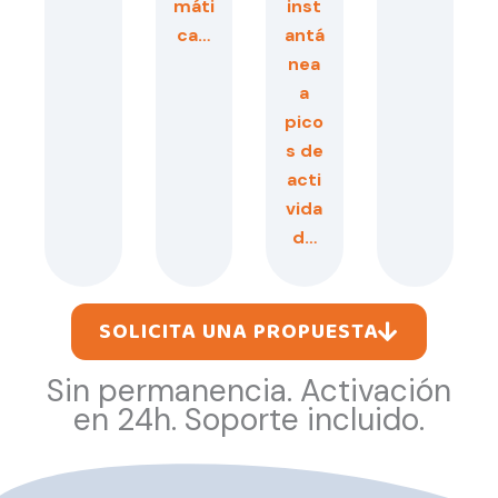
máti
inst
ca…
antá
nea
a
pico
s de
acti
vida
d…
SOLICITA UNA PROPUESTA
Sin permanencia. Activación
en 24h. Soporte incluido.