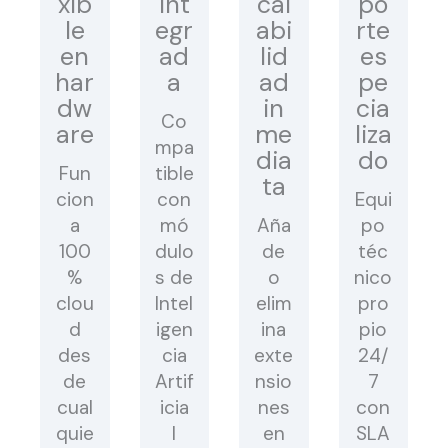
xib
int
cal
po
le
egr
abi
rte
en
ad
lid
es
har
a
ad
pe
dw
in
cia
Co
are
me
liza
mpa
dia
do
Fun
tible
ta
cion
con
Equi
a
mó
Aña
po
100
dulo
de
téc
%
s de
o
nico
clou
Intel
elim
pro
d
igen
ina
pio
des
cia
exte
24/
de
Artif
nsio
7
cual
icia
nes
con
quie
l
en
SLA