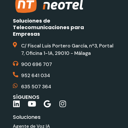
Soluciones de
Telecomunicaciones para
Empresas
C/ Fiscal Luis Portero García, nº3, Portal
7, Oficina 1-1A, 29010 - Málaga
900 696 707
952 641 034
635 507 364
SÍGUENOS
L
Y
G
I
i
o
o
n
Soluciones
n
u
o
s
k
t
g
t
Agente de Voz IA