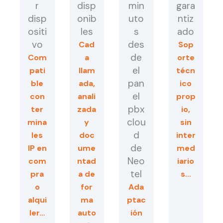
r
disp
min
gara
disp
onib
uto
ntiz
ositi
les
s
ado
vo
des
Cad
Sop
de
Com
a
orte
el
pati
llam
técn
pan
ble
ada,
ico
el
con
anali
prop
pbx
ter
zada
io,
clou
mina
y
sin
d
les
doc
inter
de
IP en
ume
med
Neo
com
ntad
iario
tel
pra
a de
s…
o
for
Ada
alqui
ma
ptac
ler…
auto
ión