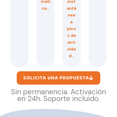
máti
inst
ca…
antá
nea
a
pico
s de
acti
vida
d…
SOLICITA UNA PROPUESTA
Sin permanencia. Activación
en 24h. Soporte incluido.