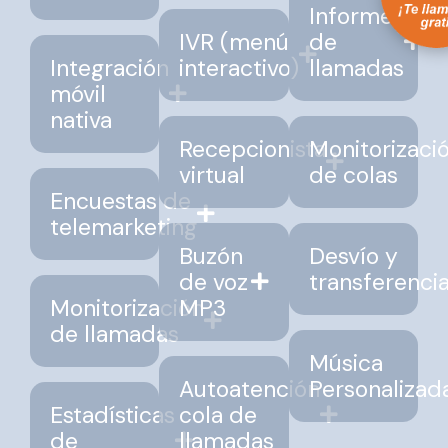
Informes
IVR (menú
de
Integración
interactivo)
llamadas
móvil
nativa
Recepcionista
Monitorizaci
virtual
de colas
Encuestas de
telemarketing
Buzón
Desvío y
de voz
transferenci
Monitorización
MP3
de llamadas
Música
Autoatención
Personalizad
Estadísticas
cola de
de
llamadas