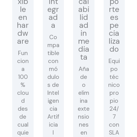
xib
int
cal
po
le
egr
abi
rte
en
ad
lid
es
har
a
ad
pe
dw
in
cia
Co
are
me
liza
mpa
dia
do
Fun
tible
ta
cion
con
Equi
a
mó
Aña
po
100
dulo
de
téc
%
s de
o
nico
clou
Intel
elim
pro
d
igen
ina
pio
des
cia
exte
24/
de
Artif
nsio
7
cual
icia
nes
con
quie
l
en
SLA