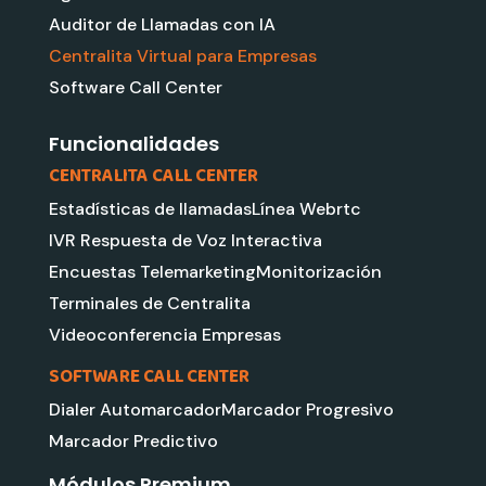
e
u
l
a
Auditor de Llamadas con IA
d
b
e
g
Centralita Virtual para Empresas
i
e
r
Software Call Center
n
a
m
Funcionalidades
CENTRALITA CALL CENTER
Estadísticas de llamadas
Línea Webrtc
IVR Respuesta de Voz Interactiva
Encuestas Telemarketing
Monitorización
Terminales de Centralita
Videoconferencia Empresas
SOFTWARE CALL CENTER
Dialer Automarcador
Marcador Progresivo
Marcador Predictivo
Módulos Premium