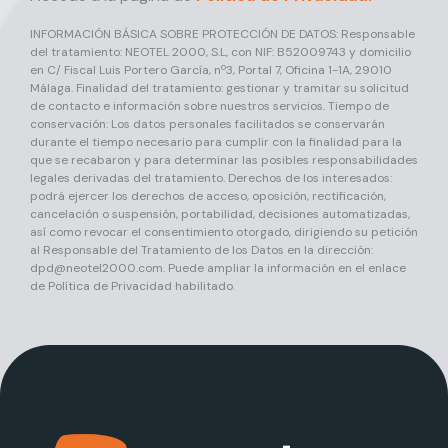
INFORMACIÓN BÁSICA SOBRE PROTECCIÓN DE DATOS: Responsable
del tratamiento: NEOTEL 2000, S.L, con NIF: B52009743 y domicilio
en C/ Fiscal Luis Portero García, nº3, Portal 7, Oficina 1-1A, 29010
Málaga. Finalidad del tratamiento: gestionar y tramitar su solicitud
de contacto e información sobre nuestros servicios. Tiempo de
conservación: Los datos personales facilitados se conservarán
durante el tiempo necesario para cumplir con la finalidad para la
que se recabaron y para determinar las posibles responsabilidades
legales derivadas del tratamiento. Derechos de los interesados:
podrá ejercer los derechos de acceso, oposición, rectificación,
cancelación o suspensión, portabilidad, decisiones automatizadas,
así como revocar el consentimiento otorgado, dirigiendo su petición
al Responsable del Tratamiento de los Datos en la dirección:
dpd@neotel2000.com
. Puede ampliar la información en el enlace
de Política de Privacidad habilitado.