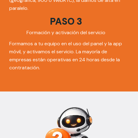
(geográfica, 900 o WebRTC), la damos de alta en
paralelo.
PASO 3
Formación y activación del servicio
Formamos a tu equipo en el uso del panel y la app
móvil, y activamos el servicio. La mayoría de
empresas están operativas en 24 horas desde la
contratación.